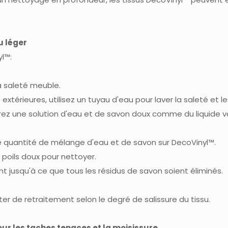
u léger
yl™:
a saleté meuble.
 extérieures, utilisez un tuyau d'eau pour laver la saleté et l
rez une solution d'eau et de savon doux comme du liquide va
e quantité de mélange d'eau et de savon sur DecoVinyl™.
 poils doux pour nettoyer.
jusqu'à ce que tous les résidus de savon soient éliminés.
er de retraitement selon le degré de salissure du tissu.
our les taches tenaces et la moisissure