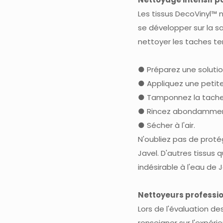
Les tissus DecoVinyl™ 
se développer sur la s
nettoyer les taches te
● Préparez une solutio
● Appliquez une petit
● Tamponnez la tache 
● Rincez abondamment 
● Sécher à l'air.
N'oubliez pas de protég
Javel. D'autres tissus
indésirable à l'eau de J
Nettoyeurs professi
Lors de l'évaluation d
renseigner sur l'expéri