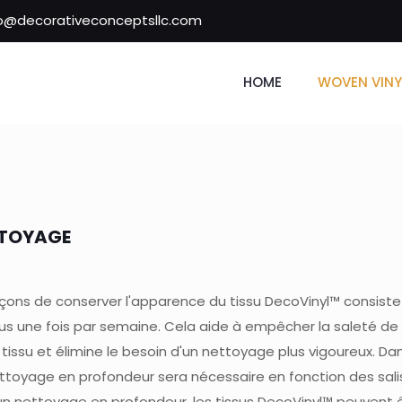
fo@decorativeconceptsllc.com
HOME
WOVEN VINY
TTOYAGE
açons de conserver l'apparence du tissu DecoVinyl™ consiste 
sus une fois par semaine. Cela aide à empêcher la saleté de 
issu et élimine le besoin d'un nettoyage plus vigoureux. Dan
toyage en profondeur sera nécessaire en fonction des saliss
n nettoyage en profondeur, les tissus DecoVinyl™ peuvent