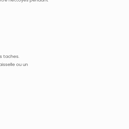
es taches.
isselle ou un