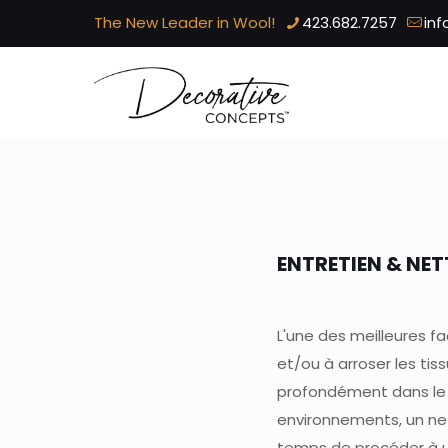
The New Leader in Wool!
423.682.7257
in
ENTRETIEN & NE
L'une des meilleures f
et/ou à arroser les tis
profondément dans le t
environnements, un net
temps de procéder à u