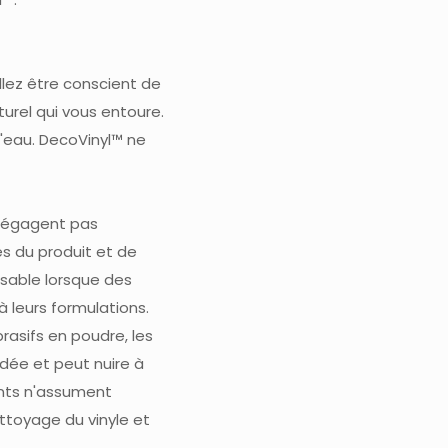
llez être conscient de
turel qui vous entoure.
d'eau. DecoVinyl™ ne
 dégagent pas
iés du produit et de
sable lorsque des
 leurs formulations.
brasifs en poudre, les
ndée et peut nuire à
gents n'assument
ettoyage du vinyle et