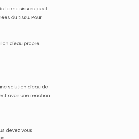
de la moisissure peut
rées du tissu. Pour
llon d'eau propre.
 une solution d'eau de
ent avoir une réaction
ous devez vous
l™.