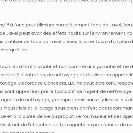
nyl™ à fond pour éliminer complètement l'eau de Javel. Veui
de Javel peut avoir des effets nocifs sur l'environnement na
 d'utiliser de l'eau de Javel si vous êtes entouré d'un plan 
her qu'à l'air.
fournies à titre indicatif et non comme une garantie et ne
ponsabilité d'entretien, de nettoyage et d'utilisation appropr
ttoyage. Decorative Concepts, LLC ne peut être tenu respon
s sont apportées par le fabricant de l'agent de nettoyage à
ns agents de nettoyage, y compris, mais sans s'y limiter, les a
ts industriels et le lavage sous pression n'est pas recomma
ace et à la durée de vie du produit. Le fournisseur et ses a
résultant de l'utilisation de tels agents ou procédures de n
oduits annulera la garantie.