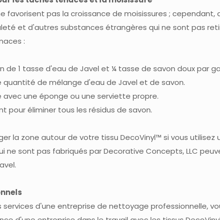
ne favorisent pas la croissance de moisissures ; cependant, 
aleté et d'autres substances étrangères qui ne sont pas reti
naces :
n de 1 tasse d'eau de Javel et ¼ tasse de savon doux par ga
e quantité de mélange d'eau de Javel et de savon.
avec une éponge ou une serviette propre.
pour éliminer tous les résidus de savon.
er la zone autour de votre tissu DecoVinyl™ si vous utilisez
 qui ne sont pas fabriqués par Decorative Concepts, LLC peuv
avel.
onnels
es services d'une entreprise de nettoyage professionnelle, v
ence d'une entreprise dans le travail avec les tissus DecoViny